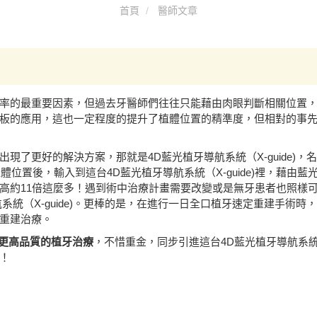
首頁
醫師文章
率的最重要因素，但過去牙醫師們往往只能藉由肉眼判斷相關位置
板的應用，這也一定程度的提升了植體位置的精準度，但相對的事
現了更好的解決方案，那就是4D藍光植牙導航系統（X-guide)
體位置後，輸入到這台4D藍光植牙導航系統（X-guide)裡，藉由
高約11倍這麼多！遇到術中治療計畫需要改變或是無牙患者也照樣
（X-guide)。更棒的是，在進行一日全口植牙速定重建手術時，這台
重建治療。
們更高品質的植牙治療
，不惜重金，同步引進這台4D藍光植牙導航系統（
！