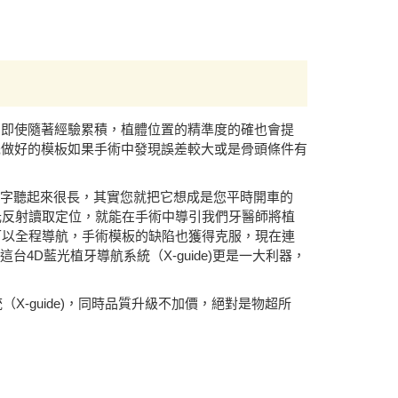
，即使隨著經驗累積，植體位置的精準度的確也會提
先做好的模板如果手術中發現誤差較大或是骨頭條件有
，名字聽起來很長，其實您就把它想成是您平時開車的
藍光反射讀取定位，就能在手術中導引我們牙醫師將植
可以全程導航，手術模板的缺陷也獲得克服，現在連
4D藍光植牙導航系統（X-guide)更是一大利器，
X-guide)，同時品質升級不加價，絕對是物超所