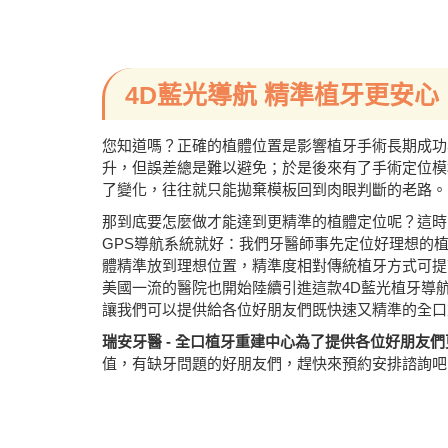
4D藍光導航 精準植牙更安心
您知道嗎？正確的植體位置是影響植牙手術長期成功
升，但誤差總是難以避免；於是後來有了手術定位模
了變化，往往就只能拋棄模板回到肉眼判斷的老路。
那到底要怎麼做才能達到更精準的植體定位呢？這時出
GPS導航系統就好：我們牙醫師事先定位好理想的植
體精準放到理想位置，精準度相對傳統植牙方式可提
美國一流的醫院也開始陸續引進這款4D藍光植牙導航系統
讓我們可以提供給各位好朋友們既快速又精準的全口
瑞安牙醫 - 全口植牙重建中心為了提供各位好朋友
值，有缺牙問題的好朋友們，趕快來預約安排諮詢吧