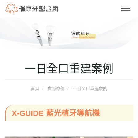
T
o
g
g
l
e
n
a
一日全口重建案例
v
i
g
a
首頁
實際案例
一日全口重建案例
t
i
o
X-GUIDE 藍光植牙導航機
n