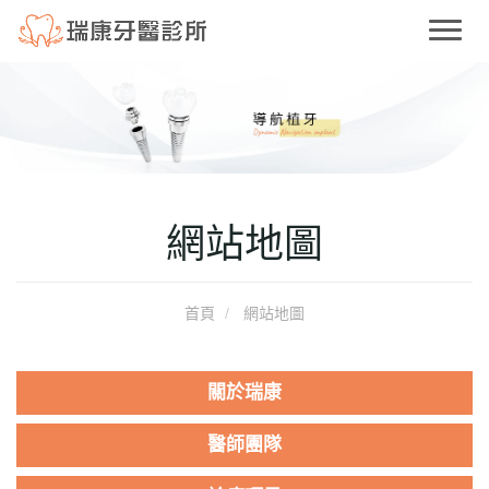
T
o
g
g
l
e
n
a
網站地圖
v
i
g
a
首頁
網站地圖
t
i
o
關於瑞康
n
醫師團隊