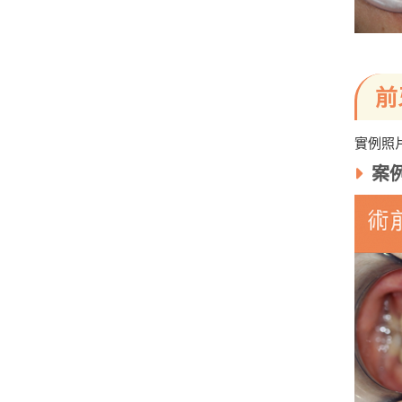
前
實例照
案